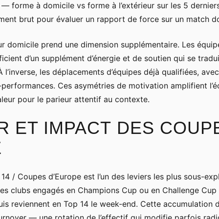
 — forme à domicile vs forme à l’extérieur sur les 5 dernie
ement brut pour évaluer un rapport de force sur un match d
eur domicile prend une dimension supplémentaire. Les équipe
icient d’un supplément d’énergie et de soutien qui se tradui
À l’inverse, les déplacements d’équipes déjà qualifiées, ave
erformances. Ces asymétries de motivation amplifient l’éc
leur pour le parieur attentif au contexte.
 ET IMPACT DES COUP
E
14 / Coupes d’Europe est l’un des leviers les plus sous-expl
, les clubs engagés en Champions Cup ou en Challenge Cup
is reviennent en Top 14 le week-end. Cette accumulation d
urnover — une rotation de l’effectif qui modifie parfois ra