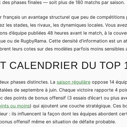
t des phases finales — soit plus de 180 matchs par saison.
r français un avantage structurel que peu de compétitions 
ez les stades, les rivaux, les dynamiques locales. Vous av
ons d’équipe publiées 48 heures avant le match, à la couve
que ou de RugbyRama. Cette densité d’information est un a
brent leurs cotes sur des modèles parfois moins sensibles 
T CALENDRIER DU TOP 
deux phases distinctes. La
saison régulière
oppose 14 équipe
étalées de septembre à juin. Chaque victoire rapporte 4 poi
c des points de bonus offensif (3 essais d’écart ou plus ave
oints ou moins
) qui ajoutent une couche stratégique. Ces b
eur : ils influencent la façon dont les équipes abordent cer
 bonus offensif même en situation de défaite probable.