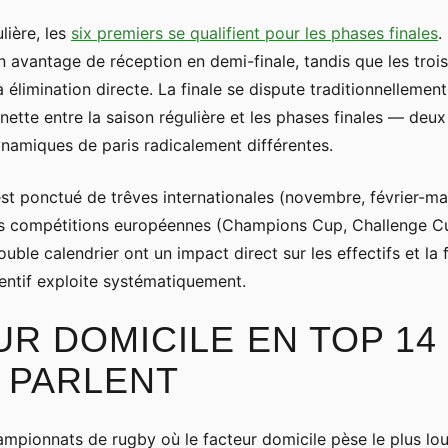
ulière, les
six premiers se qualifient pour les phases finales
.
n avantage de réception en demi-finale, tandis que les troi
à élimination directe. La finale se dispute traditionnelleme
nette entre la saison régulière et les phases finales — deu
namiques de paris radicalement différentes.
est ponctué de trêves internationales (novembre, février-ma
es compétitions européennes (Champions Cup, Challenge C
ouble calendrier ont un impact direct sur les effectifs et l
tentif exploite systématiquement.
R DOMICILE EN TOP 14 
 PARLENT
ampionnats de rugby où le facteur domicile pèse le plus lou