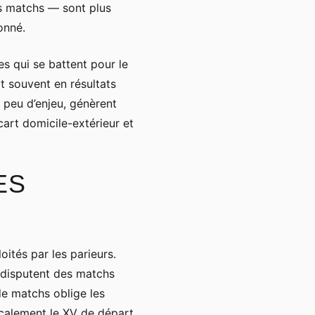
rs matchs — sont plus
onné.
s qui se battent pour le
t souvent en résultats
c peu d’enjeu, génèrent
art domicile-extérieur et
ES
oités par les parieurs.
 disputent des matchs
e matchs oblige les
dicalement le XV de départ