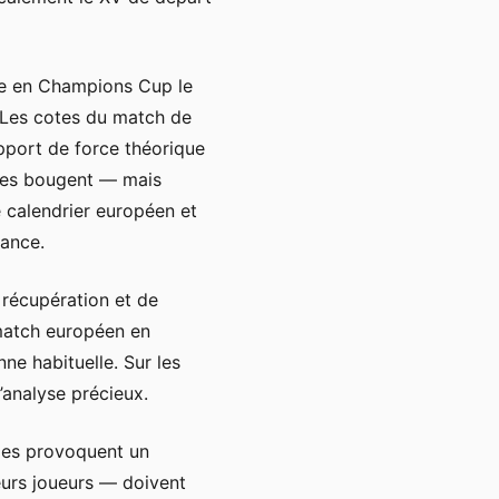
pe en Champions Cup le
 Les cotes du match de
apport de force théorique
otes bougent — mais
le calendrier européen et
vance.
 récupération et de
 match européen en
ne habituelle. Sur les
’analyse précieux.
ales provoquent un
eurs joueurs — doivent