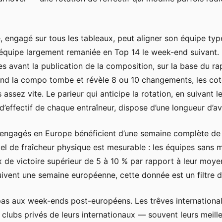
 engagé sur tous les tableaux, peut aligner son équipe ty
équipe largement remaniée en Top 14 le week-end suivant.
s avant la publication de la composition, sur la base du r
uand la compo tombe et révèle 8 ou 10 changements, les c
 assez vite. Le parieur qui anticipe la rotation, en suivant 
d’effectif de chaque entraîneur, dispose d’une longueur d’a
on engagés en Europe bénéficient d’une semaine complète de
tiel de fraîcheur physique est mesurable : les équipes sans
 de victoire supérieur de 5 à 10 % par rapport à leur moyen
uivent une semaine européenne, cette donnée est un filtre d
 pas aux week-ends post-européens. Les trêves internation
 clubs privés de leurs internationaux — souvent leurs meill