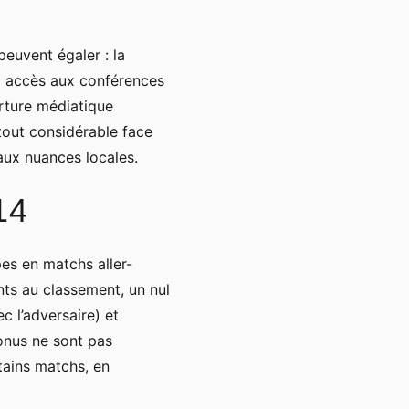
peuvent égaler : la
ez accès aux conférences
rture médiatique
tout considérable face
aux nuances locales.
14
s en matchs aller-
nts au classement, un nul
c l’adversaire) et
onus ne sont pas
tains matchs, en