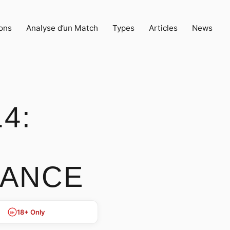
ons
Analyse d’un Match
Types
Articles
News
4:
RANCE
18+ Only
18+