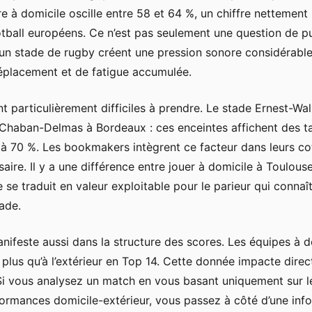
ire à domicile oscille entre 58 et 64 %, un chiffre nettemen
tball européens. Ce n’est pas seulement une question de p
n stade de rugby créent une pression sonore considérable.
déplacement et de fatigue accumulée.
t particulièrement difficiles à prendre. Le stade Ernest-Wa
 Chaban-Delmas à Bordeaux : ces enceintes affichent des ta
 à 70 %. Les bookmakers intègrent ce facteur dans leurs co
saire. Il y a une différence entre jouer à domicile à Toulous
 se traduit en valeur exploitable pour le parieur qui conna
ade.
anifeste aussi dans la structure des scores. Les équipes à 
plus qu’à l’extérieur en Top 14. Cette donnée impacte direc
Si vous analysez un match en vous basant uniquement sur l
rformances domicile-extérieur, vous passez à côté d’une in